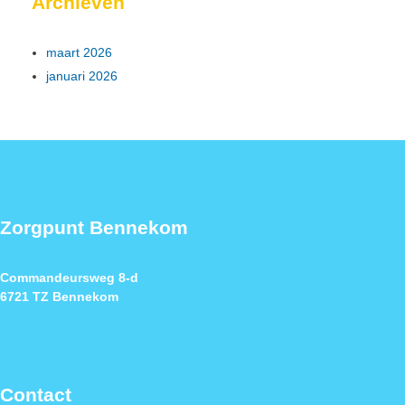
Archieven
maart 2026
januari 2026
Zorgpunt Bennekom
Commandeursweg 8-d
6721 TZ Bennekom
Contact